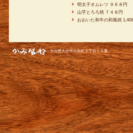
明太子オムレツ ９６８円
山芋とろろ焼 ７４８円
おおいた和牛の和風焼 1,40
大分県大分市中央町２丁目１５番