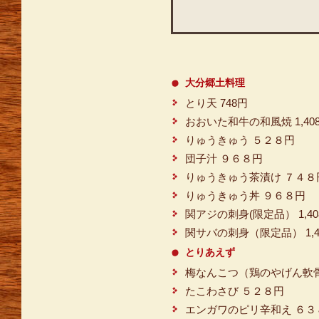
大分郷土料理
とり天 748円
おおいた和牛の和風焼 1,40
りゅうきゅう ５２８円
団子汁 ９６８円
りゅうきゅう茶漬け ７４８
りゅうきゅう丼 ９６８円
関アジの刺身(限定品） 1,40
関サバの刺身（限定品） 1,4
とりあえず
梅なんこつ（鶏のやげん軟骨
たこわさび ５２８円
エンガワのピリ辛和え ６３