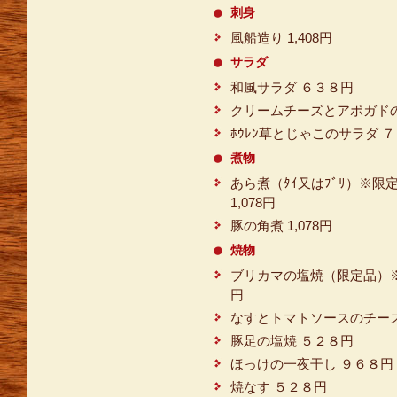
刺身
風船造り 1,408円
サラダ
和風サラダ ６３８円
クリームチーズとアボガド
ﾎｳﾚﾝ草とじゃこのサラダ 
煮物
あら煮（ﾀｲ又はﾌﾞﾘ）※限
1,078円
豚の角煮 1,078円
焼物
ブリカマの塩焼（限定品）
円
なすとトマトソースのチーズ
豚足の塩焼 ５２８円
ほっけの一夜干し ９６８円
焼なす ５２８円